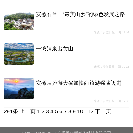
安徽石台：“最美山乡”的绿色发展之路
来源：安徽日报
阅：184
一湾清泉出黄山
来源：安徽日报
阅：662
安徽从旅游大省加快向旅游强省迈进
来源：安徽日报
阅：256
291条
上一页
1
2
3
4
5
6
7
8
9
10
..
12
下一页