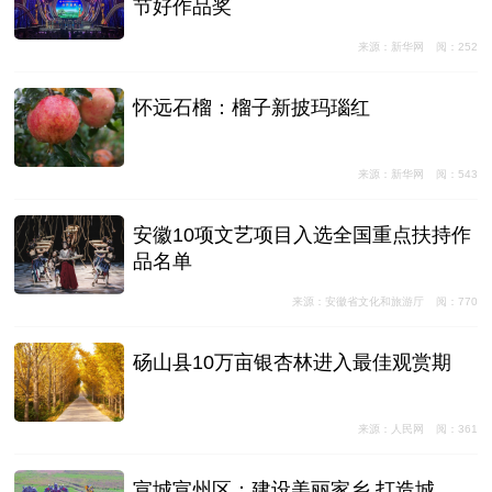
节好作品奖
来源：新华网
阅：252
怀远石榴：榴子新披玛瑙红
来源：新华网
阅：543
安徽10项文艺项目入选全国重点扶持作
品名单
来源：安徽省文化和旅游厅
阅：770
砀山县10万亩银杏林进入最佳观赏期
来源：人民网
阅：361
宣城宣州区：建设美丽家乡 打造城