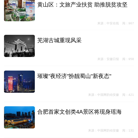
黄山区：文旅产业扶贫 助推脱贫攻坚
来源：中安在线
阅：967
芜湖古城重现风采
来源：安徽日报
阅：958
璀璨"夜经济"扮靓蜀山"新夜态"
来源：中国网韵动安徽
阅：421
合肥首家文创类4A景区将现身瑶海
来源：中国网韵动安徽
阅：131