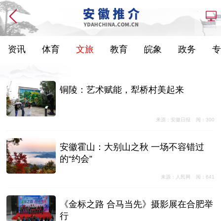
资讯
体育
文旅
教育
皖象
政务
专
铜陵：艺术赋能，犁桥村美起来
来源：安徽日报
阅：300
安徽霍山：大别山之秋 一场不容错过
的“约会”
来源：人民网
阅：641
《金标之路 合马当先》摄影展在合肥举
行