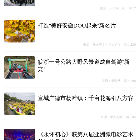
来源：人民网
阅：1017
打造“美好安徽DOU起来”新名片
来源：安徽省文化和旅游厅
阅：226
皖浙一号公路大野风景道成自驾游“新
宠”
来源：新华网
阅：296
宣城广德市杨滩镇：千亩花海引八方客
来源：中安在线
阅：84
《永怀初心》获第八届亚洲微电影艺术