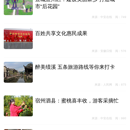
市“后花园”
来源：中安在线
阅：749
百姓共享文化惠民成果
来源：安徽日报
阅：576
醉美绩溪 五条旅游路线等你来打卡
来源：人民网
阅：875
宿州泗县：蜜桃喜丰收，游客采摘忙
来源：中安在线
阅：990