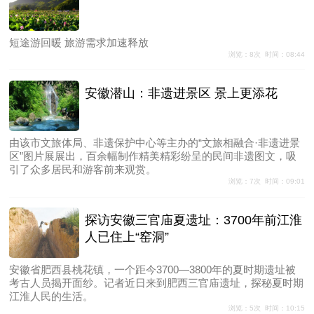
短途游回暖 旅游需求加速释放
浏览：8次 时间：08:44
安徽潜山：非遗进景区 景上更添花
由该市文旅体局、非遗保护中心等主办的“文旅相融合·非遗进景
区”图片展展出，百余幅制作精美精彩纷呈的民间非遗图文，吸
引了众多居民和游客前来观赏。
浏览：7次 时间：09:01
探访安徽三官庙夏遗址：3700年前江淮
人已住上“窑洞”
安徽省肥西县桃花镇，一个距今3700—3800年的夏时期遗址被
考古人员揭开面纱。记者近日来到肥西三官庙遗址，探秘夏时期
江淮人民的生活。
浏览：5次 时间：10:15