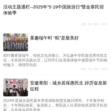
活动主题通栏--2025年“5·19中国旅游日”暨金寨民宿
体验季
浏览：9次 时间：10:35
童趣端午时 “粽”是最美好
粽叶飘香迎端午，传统文化润童心。为弘扬中华民族优秀传统文
化，丰富校外实践生活，让同学们在亲身体验中感受端午节的独
特魅力，增强劳动实
浏览：8次 时间：15:03
安徽青阳：城乡居保惠民生 踔厉奋发新
征程
2024年是城乡居民基本养老保险制度实施10周年。十年春华秋
实，十年耕耘收获。奋进路上，青阳县人社系统锐意进取开拓创
新，全县城乡居民养老