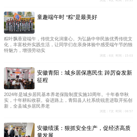
浏览：9次 时间：10:35
童趣端午时 “粽”是最美好
粽叶飘香迎端午，传统文化润童心。为弘扬中华民族优秀传统文
化，丰富校外实践生活，让同学们在亲身体验中感受端午节的独
特魅力，增强劳动实
浏览：8次 时间：15:03
安徽青阳：城乡居保惠民生 踔厉奋发新
征程
2024年是城乡居民基本养老保险制度实施10周年。十年春华秋
实，十年耕耘收获。奋进路上，青阳县人社系统锐意进取开拓创
新，全县城乡居民养老
浏览：7次 时间：08:57
安徽绩溪：狠抓安全生产，促经济高质
量发展