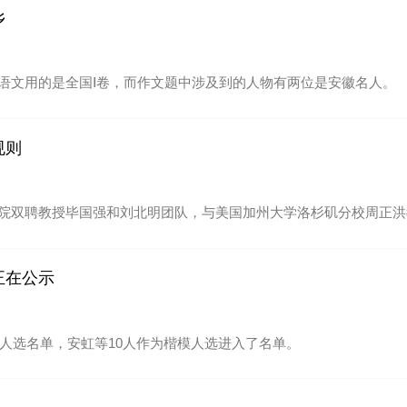
乡
语文用的是全国Ⅰ卷，而作文题中涉及到的人物有两位是安徽名人。
规则
院双聘教授毕国强和刘北明团队，与美国加州大学洛杉矶分校周正洪
正在公示
模人选名单，安虹等10人作为楷模人选进入了名单。