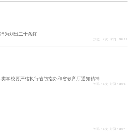
行为划出二十条红
浏览：7次 时间：09:11
级各类学校要严格执行省防指办和省教育厅通知精神，
浏览：4次 时间：08:40
浏览：4次 时间：08:53